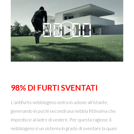
98% DI FURTI SVENTATI
L’antifurto nebbiogeno
entra in azione all’istante,
generando in pochi secondi una nebbia fittissima che
impedisce al ladro di vedere. Per questa ragione, il
nebbiogeno è un sistema in grado di sventare la quasi