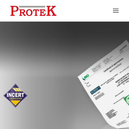
HOME
CHI SIAMO
SOLUZIONI
NEWS
CONTATTI
PREVENTIVI
ASSISTENZA